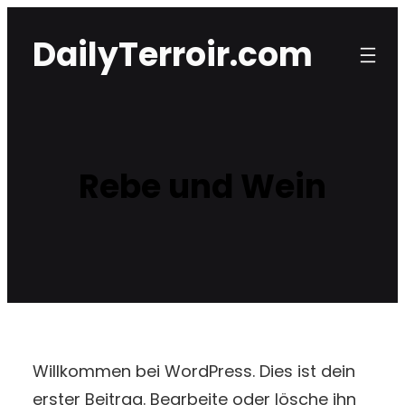
Zum
DailyTerroir.com
Inhalt
springen
Rebe und Wein
Willkommen bei WordPress. Dies ist dein
erster Beitrag. Bearbeite oder lösche ihn